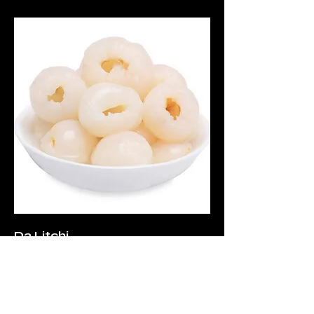
D3 Litchi
Litchi
3,50 €